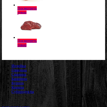
Посмотреть
товар
Посмотреть
товар
Индейка
Говядина
Свинина
Баранина
Курица
Конина
Субпродукты