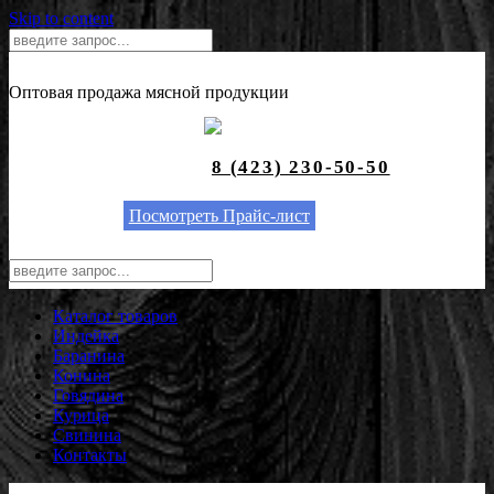
Skip to content
Оптовая продажа мясной продукции
8 (423) 230-50-50
Посмотреть Прайс-лист
Каталог товаров
Индейка
Баранина
Конина
Говядина
Курица
Свинина
Контакты