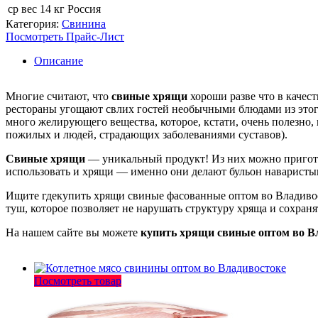
ср вес 14 кг
Россия
Категория:
Свинина
Посмотреть Прайс-Лист
Описание
Многие считают, что
свиные хрящи
хороши разве что в качес
рестораны угощают свлих гостей необычными блюдами из этого
много желирующего вещества, которое, кстати, очень полезно, 
пожилых и людей, страдающих заболеваниями суставов).
Свиные хрящи
— уникальный продукт! Из них можно пригото
использовать и хрящи — именно они делают бульон наваристы
Ищите гдекупить хрящи свиные фасованные оптом во Владивос
туш, которое позволяет не нарушать структуру хряща и сохраня
На нашем сайте вы можете
купить хрящи свиные оптом во В
Посмотреть товар