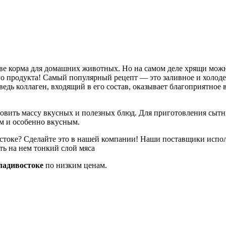
тве корма для домашних животных. Но на самом деле хрящи мо
 продукта! Самый популярный рецепт — это заливное и холодец
ведь коллаген, входящий в его состав, оказывает благоприятное 
вить массу вкусных и полезных блюд. Для приготовления сытны
м и особенно вкусным.
токе? Сделайте это в нашей компании! Наши поставщики исполь
ть на нем тонкий слой мяса
ладивостоке
по низким ценам.